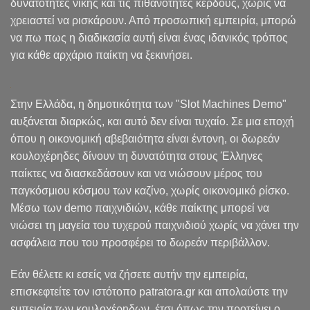
δυνατότητες νίκης και τις πιθανότητες κέρδους, χωρίς να
χρειαστεί να ρισκάρουν. Από προσωπική εμπειρία, μπορώ
να πω πως η διαδικασία αυτή είναι ένας ιδανικός τρόπος
για κάθε αρχάριο παίκτη να ξεκινήσει.
Στην Ελλάδα, η δημοτικότητα των "Slot Machines Demo"
αυξάνεται διαρκώς, και αυτό δεν είναι τυχαίο. Σε μια εποχή
όπου η οικονομική αβεβαιότητα είναι έντονη, οι δωρεάν
κουλοχέρηδες δίνουν τη δυνατότητα στους Έλληνες
παίκτες να διασκεδάσουν και να νιώσουν μέρος του
παγκόσμιου κόσμου των καζίνο, χωρίς οικονομικό ρίσκο.
Μέσω των demo παιχνιδιών, κάθε παίκτης μπορεί να
νιώσει τη μαγεία του τυχερού παιχνιδιού χωρίς να χάνει την
ασφάλεια που του προσφέρει το δωρεάν περιβάλλον.
Εάν θέλετε κι εσείς να ζήσετε αυτήν την εμπειρία,
επισκεφτείτε τον ιστότοπο patratora.gr και απολαύστε την
εμπειρία των κουλοχέρηδων, έτσι όπως την προτείνει ο