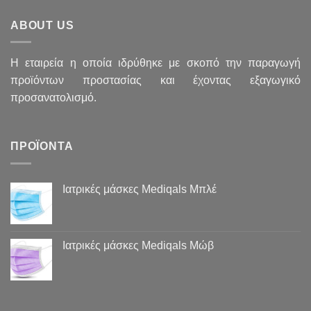
ABOUT US
H εταιρεία η οποία ιδρύθηκε με σκοπό την παραγωγή
προϊόντων προστασίας και έχοντας εξαγωγικό
προσανατολισμό.
ΠΡΟΪΌΝΤΑ
Ιατρικές μάσκες Mediqals Μπλέ
Ιατρικές μάσκες Mediqals Μώβ