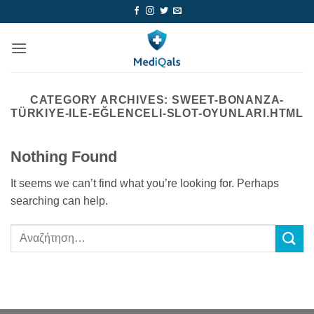
Μετάβαση
στο
περιεχόμενο
CATEGORY ARCHIVES:
SWEET-BONANZA-
TÜRKIYE-ILE-EĞLENCELI-SLOT-OYUNLARI.HTML
Nothing Found
It seems we can’t find what you’re looking for. Perhaps
searching can help.