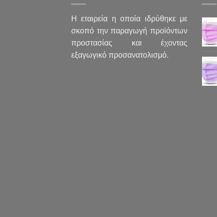
H εταιρεία η οποία ιδρύθηκε με
σκοπό την παραγωγή προϊόντων
προστασίας και έχοντας
εξαγωγικό προσανατολισμό.