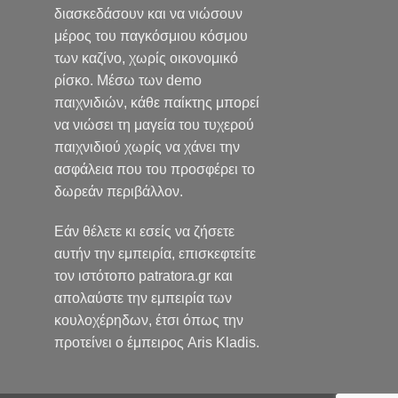
διασκεδάσουν και να νιώσουν
μέρος του παγκόσμιου κόσμου
των καζίνο, χωρίς οικονομικό
ρίσκο. Μέσω των demo
παιχνιδιών, κάθε παίκτης μπορεί
να νιώσει τη μαγεία του τυχερού
παιχνιδιού χωρίς να χάνει την
ασφάλεια που του προσφέρει το
δωρεάν περιβάλλον.
Εάν θέλετε κι εσείς να ζήσετε
αυτήν την εμπειρία, επισκεφτείτε
τον ιστότοπο patratora.gr και
απολαύστε την εμπειρία των
κουλοχέρηδων, έτσι όπως την
προτείνει ο έμπειρος Aris Kladis.