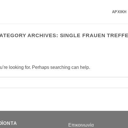
ΑΡΧΙΚΉ
ATEGORY ARCHIVES:
SINGLE FRAUEN TREFF
u’re looking for. Perhaps searching can help.
ΟΪΌΝΤΑ
Επικοινωνία