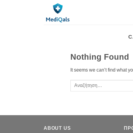
Μετάβαση
στο
περιεχόμενο
C
Nothing Found
It seems we can’t find what yo
ABOUT US
ΠΡ