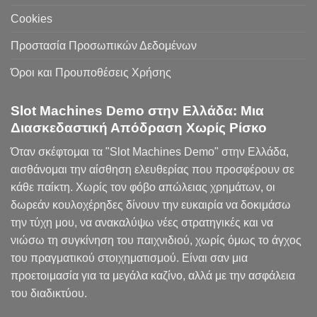
Cookies
Προστασία Προσωπικών Δεδομένων
Όροι και Προυποθέσεις Χρήσης
Slot Machines Demo στην Ελλάδα: Μια
Διασκεδαστική Απόδραση Χωρίς Ρίσκο
Όταν σκέφτομαι τα "Slot Machines Demo" στην Ελλάδα,
αισθάνομαι την αίσθηση ελευθερίας που προσφέρουν σε
κάθε παίκτη. Χωρίς τον φόβο απώλειας χρημάτων, οι
δωρεάν κουλοχέρηδες δίνουν την ευκαιρία να δοκιμάσω
την τύχη μου, να ανακαλύψω νέες στρατηγικές και να
νιώσω τη συγκίνηση του παιχνιδιού, χωρίς όμως το άγχος
του πραγματικού στοιχηματισμού. Είναι σαν μια
προετοιμασία για τα μεγάλα καζίνο, αλλά με την ασφάλεια
του διαδικτύου.