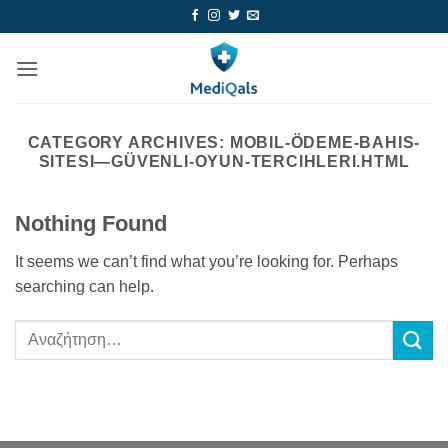
Μετάβαση
στο
περιεχόμενο
CATEGORY ARCHIVES:
MOBIL-ÖDEME-BAHIS-
SITESI—GÜVENLI-OYUN-TERCIHLERI.HTML
Nothing Found
It seems we can’t find what you’re looking for. Perhaps
searching can help.