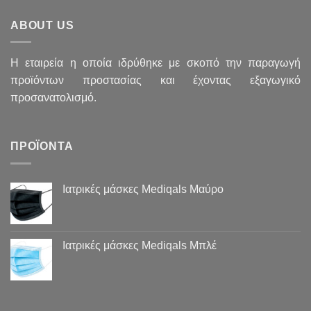
ABOUT US
H εταιρεία η οποία ιδρύθηκε με σκοπό την παραγωγή
προϊόντων προστασίας και έχοντας εξαγωγικό
προσανατολισμό.
ΠΡΟΪΌΝΤΑ
Ιατρικές μάσκες Mediqals Μαύρο
Ιατρικές μάσκες Mediqals Μπλέ