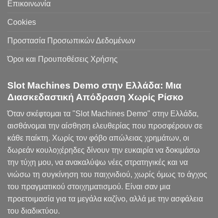
Επικοινωνία
Cookies
Προστασία Προσωπικών Δεδομένων
Όροι και Προυποθέσεις Χρήσης
Slot Machines Demo στην Ελλάδα: Μια
Διασκεδαστική Απόδραση Χωρίς Ρίσκο
Όταν σκέφτομαι τα "Slot Machines Demo" στην Ελλάδα,
αισθάνομαι την αίσθηση ελευθερίας που προσφέρουν σε
κάθε παίκτη. Χωρίς τον φόβο απώλειας χρημάτων, οι
δωρεάν κουλοχέρηδες δίνουν την ευκαιρία να δοκιμάσω
την τύχη μου, να ανακαλύψω νέες στρατηγικές και να
νιώσω τη συγκίνηση του παιχνιδιού, χωρίς όμως το άγχος
του πραγματικού στοιχηματισμού. Είναι σαν μια
προετοιμασία για τα μεγάλα καζίνο, αλλά με την ασφάλεια
του διαδικτύου.