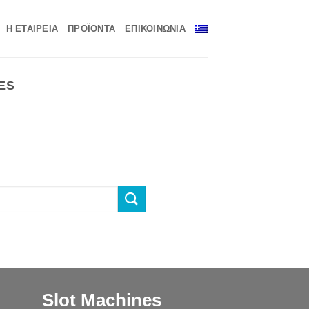
Η ΕΤΑΙΡΕΊΑ
ΠΡΟΪΌΝΤΑ
ΕΠΙΚΟΙΝΩΝΊΑ
ES
Slot Machines