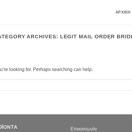
ΑΡΧΙΚΉ
ATEGORY ARCHIVES:
LEGIT MAIL ORDER BRID
u’re looking for. Perhaps searching can help.
ΟΪΌΝΤΑ
Επικοινωνία