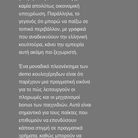
καμία απολύτως οικονομική
υποχρέωση. Παράλληλα, το
γεγονός ότι μπορώ να παίξω σε
τοπικό περιβάλλον, με γραφικά
που αναδεικνύουν την ελληνική
κουλτούρα, κάνει την εμπειρία
αυτή ακόμη πιο ξεχωριστή.
Ένα μοναδικό πλεονέκτημα των
demo κουλοχέρηδων είναι ότι
παρέχουν μια πραγματική εικόνα
για το πώς λειτουργούν οι
πληρωμές και οι μηχανισμοί
bonus των παιχνιδιών. Αυτό είναι
σημαντικό για τους παίκτες που
επιθυμούν να επενδύσουν
κάποια στιγμή σε πραγματικά
χρήματα, καθώς μπορούν να