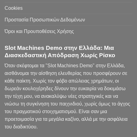
Cookies
Προστασία Προσωπικών Δεδομένων
Όροι και Προυποθέσεις Χρήσης
Slot Machines Demo στην Ελλάδα: Μια
Διασκεδαστική Απόδραση Χωρίς Ρίσκο
Όταν σκέφτομαι τα "Slot Machines Demo" στην Ελλάδα,
αισθάνομαι την αίσθηση ελευθερίας που προσφέρουν σε
κάθε παίκτη. Χωρίς τον φόβο απώλειας χρημάτων, οι
δωρεάν κουλοχέρηδες δίνουν την ευκαιρία να δοκιμάσω
την τύχη μου, να ανακαλύψω νέες στρατηγικές και να
νιώσω τη συγκίνηση του παιχνιδιού, χωρίς όμως το άγχος
του πραγματικού στοιχηματισμού. Είναι σαν μια
προετοιμασία για τα μεγάλα καζίνο, αλλά με την ασφάλεια
του διαδικτύου.