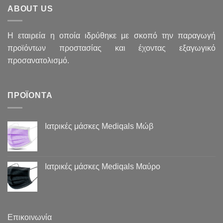
ABOUT US
H εταιρεία η οποία ιδρύθηκε με σκοπό την παραγωγή
προϊόντων προστασίας και έχοντας εξαγωγικό
προσανατολισμό.
ΠΡΟΪΌΝΤΑ
Ιατρικές μάσκες Mediqals Μώβ
Ιατρικές μάσκες Mediqals Μαύρο
Επικοινωνία