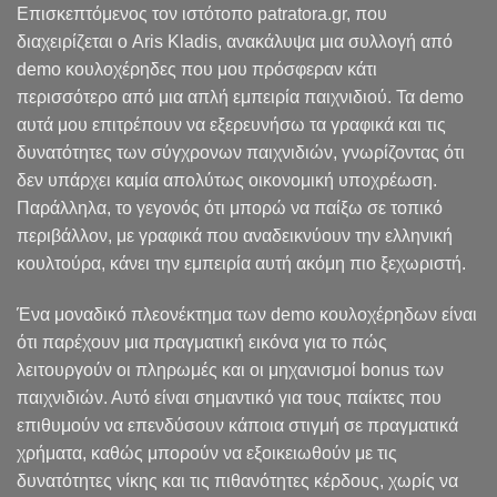
Επισκεπτόμενος τον ιστότοπο patratora.gr, που
διαχειρίζεται ο Aris Kladis, ανακάλυψα μια συλλογή από
demo κουλοχέρηδες που μου πρόσφεραν κάτι
περισσότερο από μια απλή εμπειρία παιχνιδιού. Τα demo
αυτά μου επιτρέπουν να εξερευνήσω τα γραφικά και τις
δυνατότητες των σύγχρονων παιχνιδιών, γνωρίζοντας ότι
δεν υπάρχει καμία απολύτως οικονομική υποχρέωση.
Παράλληλα, το γεγονός ότι μπορώ να παίξω σε τοπικό
περιβάλλον, με γραφικά που αναδεικνύουν την ελληνική
κουλτούρα, κάνει την εμπειρία αυτή ακόμη πιο ξεχωριστή.
Ένα μοναδικό πλεονέκτημα των demo κουλοχέρηδων είναι
ότι παρέχουν μια πραγματική εικόνα για το πώς
λειτουργούν οι πληρωμές και οι μηχανισμοί bonus των
παιχνιδιών. Αυτό είναι σημαντικό για τους παίκτες που
επιθυμούν να επενδύσουν κάποια στιγμή σε πραγματικά
χρήματα, καθώς μπορούν να εξοικειωθούν με τις
δυνατότητες νίκης και τις πιθανότητες κέρδους, χωρίς να