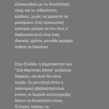
εξοικειωθούν με τις δυνατότητες
νίκης και τις πιθανότητες
κέρδους, χωρίς να χρειαστεί να
ρισκάρουν. Από προσωπική
εμπειρία, μπορώ να πω πως η
διαδικασία αυτή είναι ένας
ιδανικός τρόπος για κάθε αρχάριο
παίκτη να ξεκινήσει.
Στην Ελλάδα, η δημοτικότητα των
"Slot Machines Demo" αυξάνεται
διαρκώς, και αυτό δεν είναι
τυχαίο. Σε μια εποχή όπου η
οικονομική αβεβαιότητα είναι
έντονη, οι δωρεάν κουλοχέρηδες
δίνουν τη δυνατότητα στους
Έλληνες παίκτες να