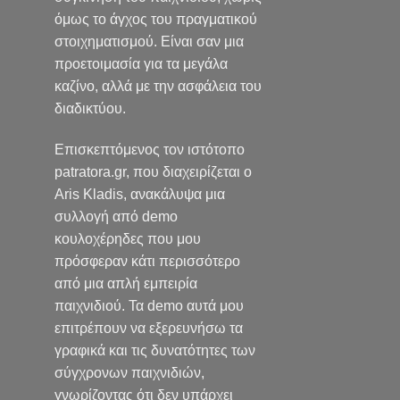
όμως το άγχος του πραγματικού
στοιχηματισμού. Είναι σαν μια
προετοιμασία για τα μεγάλα
καζίνο, αλλά με την ασφάλεια του
διαδικτύου.
Επισκεπτόμενος τον ιστότοπο
patratora.gr, που διαχειρίζεται ο
Aris Kladis, ανακάλυψα μια
συλλογή από demo
κουλοχέρηδες που μου
πρόσφεραν κάτι περισσότερο
από μια απλή εμπειρία
παιχνιδιού. Τα demo αυτά μου
επιτρέπουν να εξερευνήσω τα
γραφικά και τις δυνατότητες των
σύγχρονων παιχνιδιών,
γνωρίζοντας ότι δεν υπάρχει