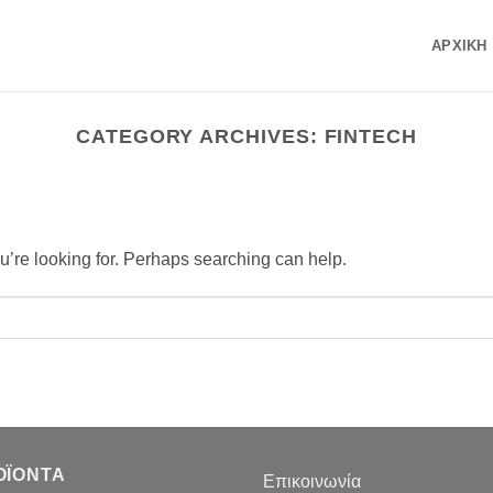
ΑΡΧΙΚΉ
CATEGORY ARCHIVES:
FINTECH
u’re looking for. Perhaps searching can help.
ΟΪΌΝΤΑ
Επικοινωνία