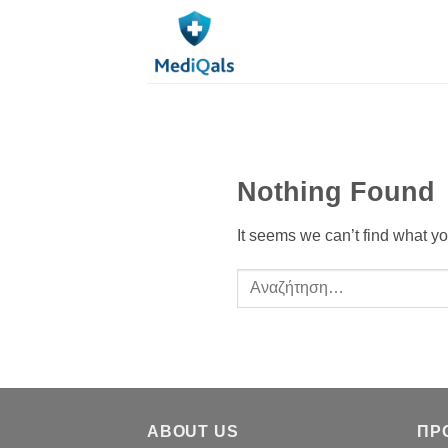
Μετάβαση
στο
περιεχόμενο
Nothing Found
It seems we can’t find what yo
ABOUT US
ΠΡ