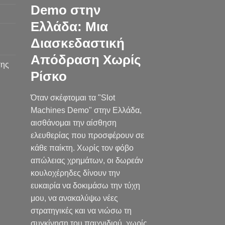
Demo στην
Ελλάδα: Μια
Διασκεδαστική
Απόδραση Χωρίς
σης
Ρίσκο
Όταν σκέφτομαι τα "Slot
Machines Demo" στην Ελλάδα,
αισθάνομαι την αίσθηση
ελευθερίας που προσφέρουν σε
κάθε παίκτη. Χωρίς τον φόβο
απώλειας χρημάτων, οι δωρεάν
κουλοχέρηδες δίνουν την
ευκαιρία να δοκιμάσω την τύχη
μου, να ανακαλύψω νέες
στρατηγικές και να νιώσω τη
συγκίνηση του παιχνιδιού, χωρίς