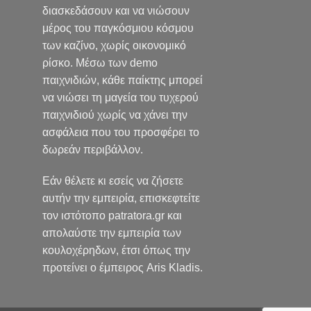
διασκεδάσουν και να νιώσουν
μέρος του παγκόσμιου κόσμου
των καζίνο, χωρίς οικονομικό
ρίσκο. Μέσω των demo
παιχνιδιών, κάθε παίκτης μπορεί
να νιώσει τη μαγεία του τυχερού
παιχνιδιού χωρίς να χάνει την
ασφάλεια που του προσφέρει το
δωρεάν περιβάλλον.
Εάν θέλετε κι εσείς να ζήσετε
αυτήν την εμπειρία, επισκεφτείτε
τον ιστότοπο patratora.gr και
απολαύστε την εμπειρία των
κουλοχέρηδων, έτσι όπως την
προτείνει ο έμπειρος Aris Kladis.