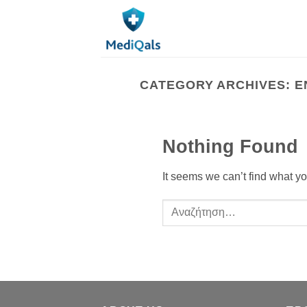
Μετάβαση
στο
περιεχόμενο
CATEGORY ARCHIVES:
E
Nothing Found
It seems we can’t find what yo