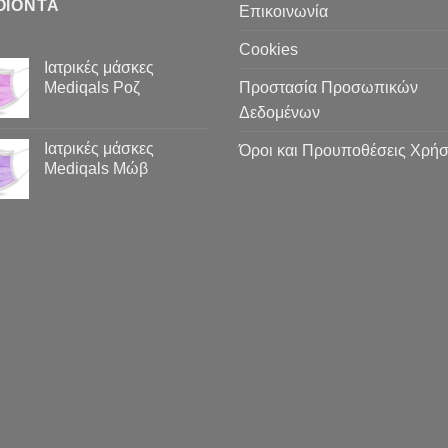
ΟΪΌΝΤΑ
Επικοινωνία
Cookies
Ιατρικές μάσκες
Mediqals Ροζ
Προστασία Προσωπικών
Δεδομένων
Ιατρικές μάσκες
Όροι και Προυποθέσεις Χρή
Mediqals Μώβ