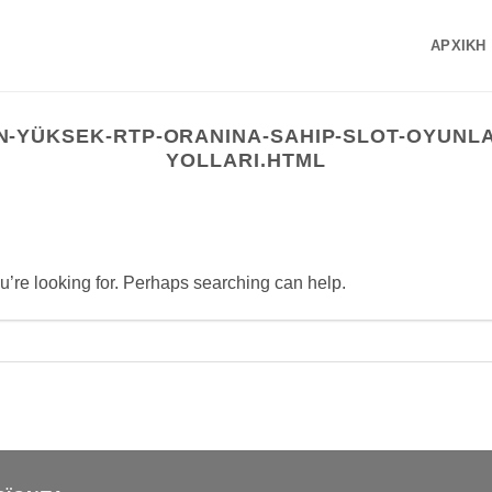
ΑΡΧΙΚΉ
N-YÜKSEK-RTP-ORANINA-SAHIP-SLOT-OYUNLA
YOLLARI.HTML
u’re looking for. Perhaps searching can help.