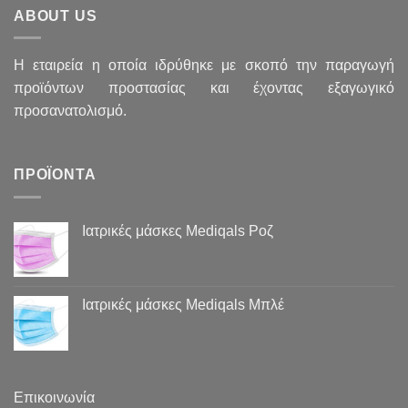
ABOUT US
H εταιρεία η οποία ιδρύθηκε με σκοπό την παραγωγή
προϊόντων προστασίας και έχοντας εξαγωγικό
προσανατολισμό.
ΠΡΟΪΌΝΤΑ
Ιατρικές μάσκες Mediqals Ροζ
Ιατρικές μάσκες Mediqals Μπλέ
Επικοινωνία