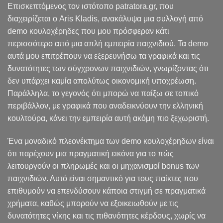
Επισκεπτόμενος τον ιστότοπο patratora.gr, που
διαχειρίζεται ο Aris Kladis, ανακάλυψα μια συλλογή από
demo κουλοχέρηδες που μου πρόσφεραν κάτι
περισσότερο από μια απλή εμπειρία παιχνιδιού. Τα demo
αυτά μου επιτρέπουν να εξερευνήσω τα γραφικά και τις
δυνατότητες των σύγχρονων παιχνιδιών, γνωρίζοντας ότι
δεν υπάρχει καμία απολύτως οικονομική υποχρέωση.
Παράλληλα, το γεγονός ότι μπορώ να παίξω σε τοπικό
περιβάλλον, με γραφικά που αναδεικνύουν την ελληνική
κουλτούρα, κάνει την εμπειρία αυτή ακόμη πιο ξεχωριστή.
Ένα μοναδικό πλεονέκτημα των demo κουλοχέρηδων είναι
ότι παρέχουν μια πραγματική εικόνα για το πώς
λειτουργούν οι πληρωμές και οι μηχανισμοί bonus των
παιχνιδιών. Αυτό είναι σημαντικό για τους παίκτες που
επιθυμούν να επενδύσουν κάποια στιγμή σε πραγματικά
χρήματα, καθώς μπορούν να εξοικειωθούν με τις
δυνατότητες νίκης και τις πιθανότητες κέρδους, χωρίς να