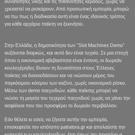
δυνατότητες νίκης και τις πιθανότητες κέρδους, χωρίς να
χρειαστεί να ρισκάρουν. Από προσωπική εμπειρία, μπορώ
να πω πως η διαδικασία αυτή είναι ένας ιδανικός τρόπος
για κάθε αρχάριο παίκτη να ξεκινήσει.
Στην Ελλάδα, η δημοτικότητα των "Slot Machines Demo"
αυξάνεται διαρκώς, και αυτό δεν είναι τυχαίο. Σε μια εποχή
όπου η οικονομική αβεβαιότητα είναι έντονη, οι δωρεάν
κουλοχέρηδες δίνουν τη δυνατότητα στους Έλληνες
παίκτες να διασκεδάσουν και να νιώσουν μέρος του
παγκόσμιου κόσμου των καζίνο, χωρίς οικονομικό ρίσκο.
Μέσω των demo παιχνιδιών, κάθε παίκτης μπορεί να
νιώσει τη μαγεία του τυχερού παιχνιδιού χωρίς να χάνει την
ασφάλεια που του προσφέρει το δωρεάν περιβάλλον.
Εάν θέλετε κι εσείς να ζήσετε αυτήν την εμπειρία,
επισκεφτείτε τον ιστότοπο patratora.gr και απολαύστε την
εμπειρία των κουλοχέρηδων, έτσι όπως την προτείνει ο