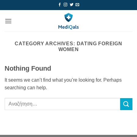
Μετάβαση
στο
περιεχόμενο
CATEGORY ARCHIVES:
DATING FOREIGN
WOMEN
Nothing Found
It seems we can’t find what you’re looking for. Perhaps
searching can help.