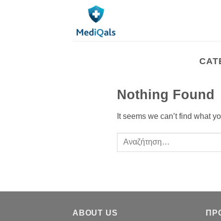
Μετάβαση
στο
περιεχόμενο
CAT
Nothing Found
It seems we can’t find what yo
ABOUT US
ΠΡ