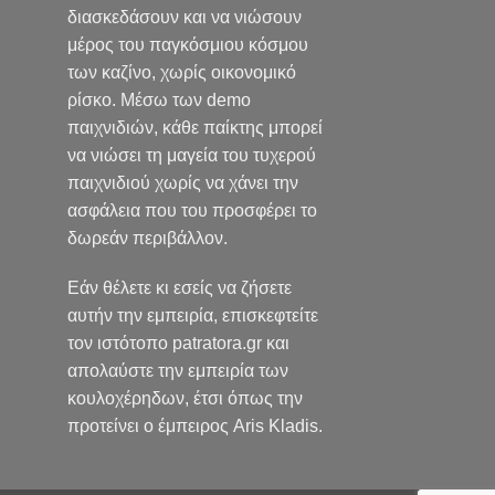
διασκεδάσουν και να νιώσουν
μέρος του παγκόσμιου κόσμου
των καζίνο, χωρίς οικονομικό
ρίσκο. Μέσω των demo
παιχνιδιών, κάθε παίκτης μπορεί
να νιώσει τη μαγεία του τυχερού
παιχνιδιού χωρίς να χάνει την
ασφάλεια που του προσφέρει το
δωρεάν περιβάλλον.
Εάν θέλετε κι εσείς να ζήσετε
αυτήν την εμπειρία, επισκεφτείτε
τον ιστότοπο patratora.gr και
απολαύστε την εμπειρία των
κουλοχέρηδων, έτσι όπως την
προτείνει ο έμπειρος Aris Kladis.