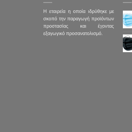
H εταιρεία η οποία ιδρύθηκε με
σκοπό την παραγωγή προϊόντων
προστασίας και έχοντας
εξαγωγικό προσανατολισμό.