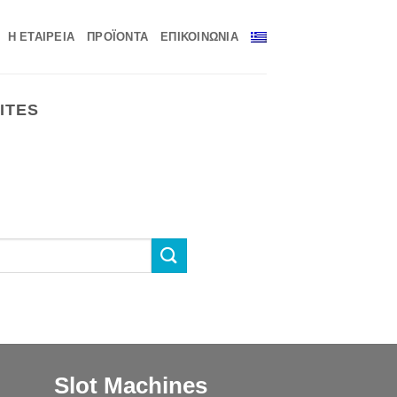
Η ΕΤΑΙΡΕΊΑ
ΠΡΟΪΌΝΤΑ
ΕΠΙΚΟΙΝΩΝΊΑ
ITES
Slot Machines