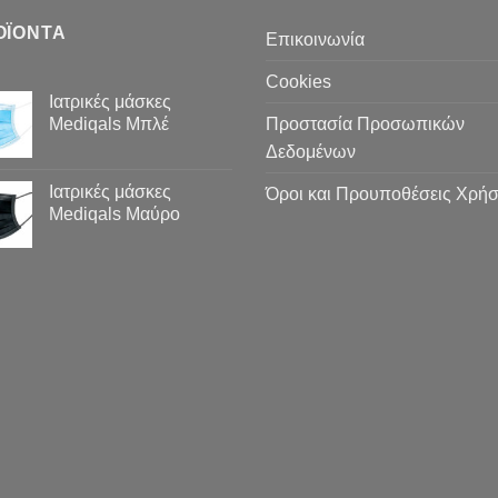
ΟΪΌΝΤΑ
Επικοινωνία
Cookies
Ιατρικές μάσκες
Mediqals Μπλέ
Προστασία Προσωπικών
Δεδομένων
Ιατρικές μάσκες
Όροι και Προυποθέσεις Χρή
Mediqals Μαύρο