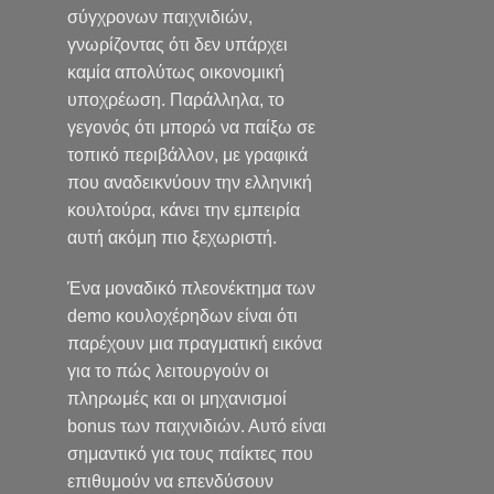
σύγχρονων παιχνιδιών,
γνωρίζοντας ότι δεν υπάρχει
καμία απολύτως οικονομική
υποχρέωση. Παράλληλα, το
γεγονός ότι μπορώ να παίξω σε
τοπικό περιβάλλον, με γραφικά
που αναδεικνύουν την ελληνική
κουλτούρα, κάνει την εμπειρία
αυτή ακόμη πιο ξεχωριστή.
Ένα μοναδικό πλεονέκτημα των
demo κουλοχέρηδων είναι ότι
παρέχουν μια πραγματική εικόνα
για το πώς λειτουργούν οι
πληρωμές και οι μηχανισμοί
bonus των παιχνιδιών. Αυτό είναι
σημαντικό για τους παίκτες που
επιθυμούν να επενδύσουν