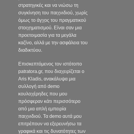
στρατηγικές και να νιώσω τη
συγκίνηση του παιχνιδιού, χωρίς
όμως το άγχος του πραγματικού
στοιχηματισμού. Είναι σαν μια
προετοιμασία για τα μεγάλα
καζίνο, αλλά με την ασφάλεια του
διαδικτύου.
Επισκεπτόμενος τον ιστότοπο
patratora.gr, που διαχειρίζεται ο
Aris Kladis, ανακάλυψα μια
συλλογή από demo
κουλοχέρηδες που μου
πρόσφεραν κάτι περισσότερο
από μια απλή εμπειρία
παιχνιδιού. Τα demo αυτά μου
επιτρέπουν να εξερευνήσω τα
γραφικά και τις δυνατότητες των