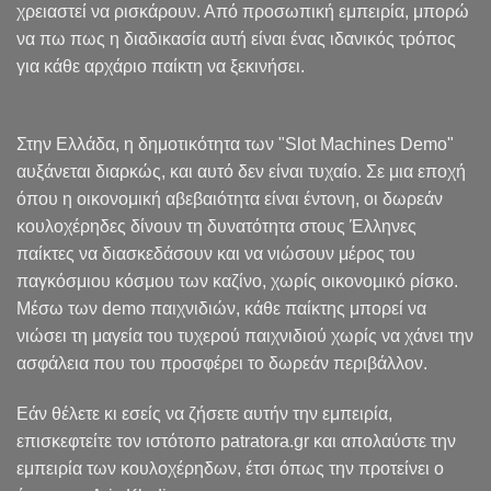
χρειαστεί να ρισκάρουν. Από προσωπική εμπειρία, μπορώ
να πω πως η διαδικασία αυτή είναι ένας ιδανικός τρόπος
για κάθε αρχάριο παίκτη να ξεκινήσει.
Στην Ελλάδα, η δημοτικότητα των "Slot Machines Demo"
αυξάνεται διαρκώς, και αυτό δεν είναι τυχαίο. Σε μια εποχή
όπου η οικονομική αβεβαιότητα είναι έντονη, οι δωρεάν
κουλοχέρηδες δίνουν τη δυνατότητα στους Έλληνες
παίκτες να διασκεδάσουν και να νιώσουν μέρος του
παγκόσμιου κόσμου των καζίνο, χωρίς οικονομικό ρίσκο.
Μέσω των demo παιχνιδιών, κάθε παίκτης μπορεί να
νιώσει τη μαγεία του τυχερού παιχνιδιού χωρίς να χάνει την
ασφάλεια που του προσφέρει το δωρεάν περιβάλλον.
Εάν θέλετε κι εσείς να ζήσετε αυτήν την εμπειρία,
επισκεφτείτε τον ιστότοπο patratora.gr και απολαύστε την
εμπειρία των κουλοχέρηδων, έτσι όπως την προτείνει ο